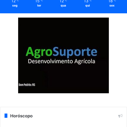
12
15
12
13
18
℃
℃
℃
℃
℃
seg
ter
qua
qui
sex
Horóscopo