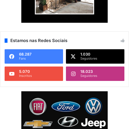
Estamos nas Redes Sociais
68.287
1.030
Fans
Seguidores
5.070
18.023
Inscritos
Seguidores