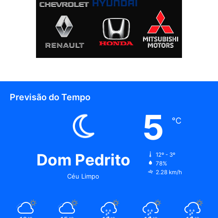
Previsão do Tempo
5
℃
Dom Pedrito
12º - 3º
78%
2.28 km/h
Céu Limpo