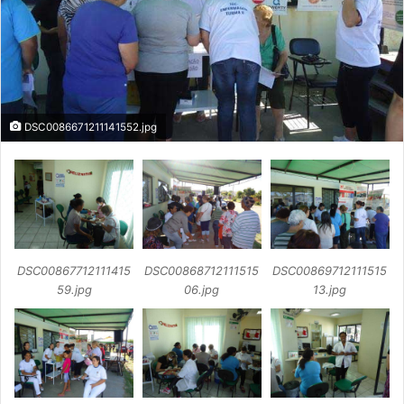
DSC0086671211141552.jpg
DSC00867712111415
DSC00868712111515
DSC00869712111515
59.jpg
06.jpg
13.jpg