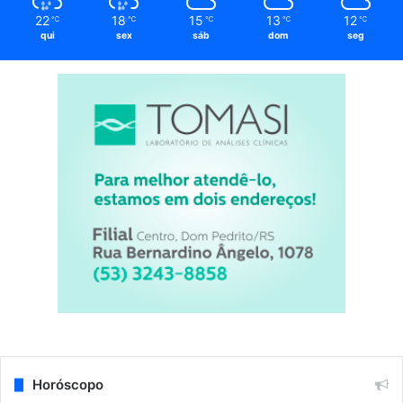
22
18
15
13
12
℃
℃
℃
℃
℃
qui
sex
sáb
dom
seg
Horóscopo