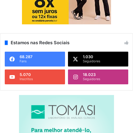
Estamos nas Redes Sociais
68.287
1.030
Fans
Seguidores
5.070
18.023
Inscritos
Seguidores