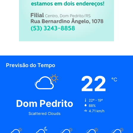
Previsão do Tempo
22
℃
Dom Pedrito
22º - 19º
88%
4.71 km/h
Scattered Clouds