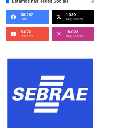
Estamos nas Redes Sociais
68.287
1.030
Fans
Seguidores
5.070
18.023
Inscritos
Seguidores