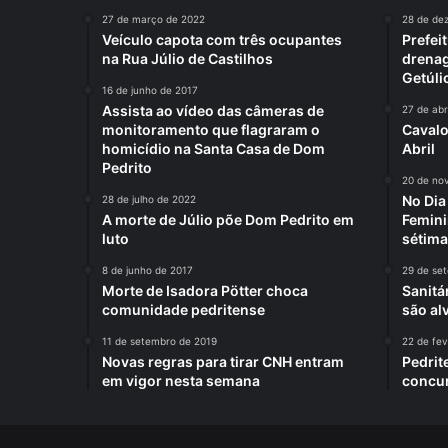
27 de março de 2022
28 de de
Veículo capota com três ocupantes
Prefei
na Rua Júlio de Castilhos
drenag
Getúli
16 de junho de 2017
Assista ao vídeo das câmeras de
27 de abr
monitoramento que flagraram o
Cavalo
homicídio na Santa Casa de Dom
Abril
Pedrito
20 de no
No Di
28 de julho de 2022
A morte de Júlio põe Dom Pedrito em
Femini
luto
sétima
8 de junho de 2017
29 de se
Morte de Isadora Pötter choca
Sanitá
comunidade pedritense
são al
11 de setembro de 2019
22 de fev
Novas regras para tirar CNH entram
Pedrit
em vigor nesta semana
concur