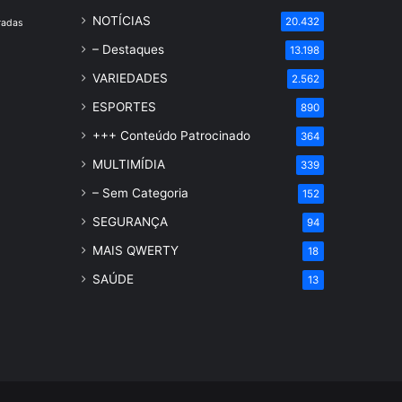
NOTÍCIAS
20.432
radas
– Destaques
13.198
VARIEDADES
2.562
ESPORTES
890
+++ Conteúdo Patrocinado
364
MULTIMÍDIA
339
– Sem Categoria
152
SEGURANÇA
94
MAIS QWERTY
18
SAÚDE
13