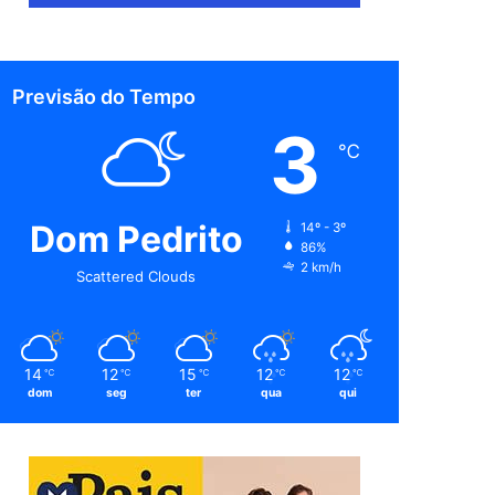
Previsão do Tempo
3
℃
Dom Pedrito
14º - 3º
86%
2 km/h
Scattered Clouds
14
12
15
12
12
℃
℃
℃
℃
℃
dom
seg
ter
qua
qui