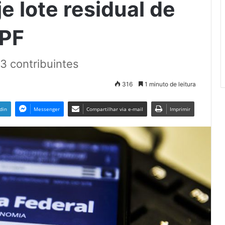
e lote residual de
RPF
53 contribuintes
316
1 minuto de leitura
din
Messenger
Compartilhar via e-mail
Imprimir