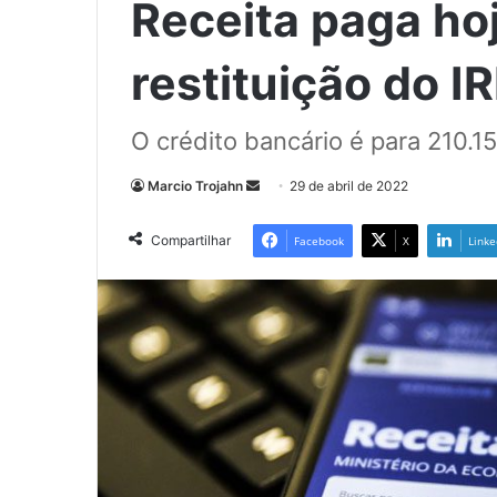
Receita paga hoj
restituição do I
O crédito bancário é para 210.1
Mande
Marcio Trojahn
29 de abril de 2022
um
e-
Compartilhar
Facebook
X
Linke
mail