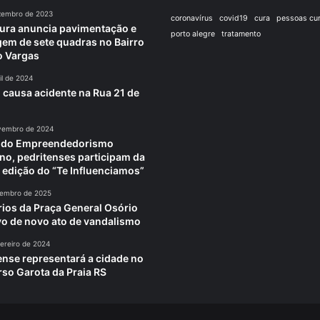
zembro de 2023
coronavírus
covid19
cura
pessoas cu
tura anuncia pavimentação e
porto alegre
tratamento
em de sete quadras no Bairro
o Vargas
il de 2024
 causa acidente na Rua 21 de
vembro de 2024
a do Empreendedorismo
no, pedritenses participam da
 edição do “Te Influenciamos”
tembro de 2025
rios da Praça General Osório
vo de novo ato de vandalismo
ereiro de 2024
ense representará a cidade no
so Garota da Praia RS