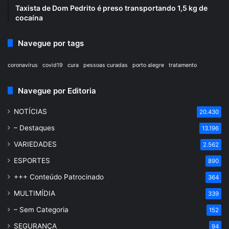
Taxista de Dom Pedrito é preso transportando 1,5 kg de
cocaína
Navegue por tags
coronavírus
covid19
cura
pessoas curadas
porto alegre
tratamento
Navegue por Editoria
NOTÍCIAS
20.430
– Destaques
13.196
VARIEDADES
2.562
ESPORTES
890
+++ Conteúdo Patrocinado
364
MULTIMÍDIA
339
– Sem Categoria
152
SEGURANÇA
94