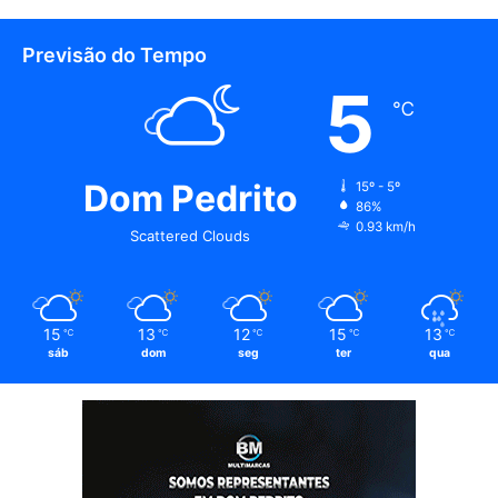
Previsão do Tempo
5
℃
Dom Pedrito
15º - 5º
86%
0.93 km/h
Scattered Clouds
15
13
12
15
13
℃
℃
℃
℃
℃
sáb
dom
seg
ter
qua