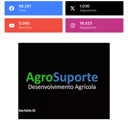
68.287
1.030
Fans
Seguidores
5.060
18.023
Inscritos
Seguidores