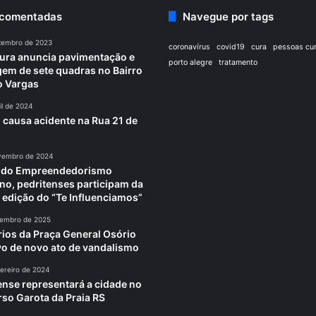
 comentadas
Navegue por tags
zembro de 2023
coronavírus
covid19
cura
pessoas cu
tura anuncia pavimentação e
porto alegre
tratamento
em de sete quadras no Bairro
o Vargas
il de 2024
 causa acidente na Rua 21 de
vembro de 2024
a do Empreendedorismo
no, pedritenses participam da
 edição do “Te Influenciamos”
tembro de 2025
rios da Praça General Osório
vo de novo ato de vandalismo
ereiro de 2024
ense representará a cidade no
so Garota da Praia RS