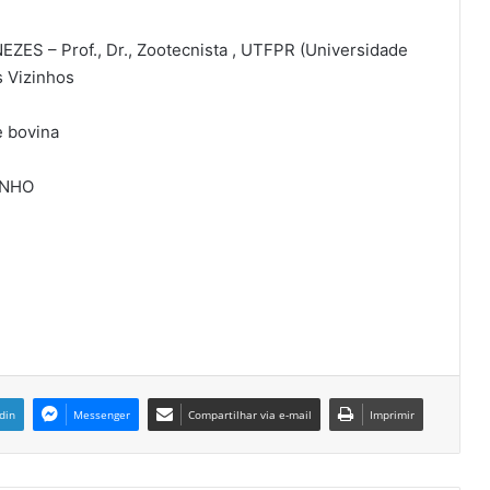
 – Prof., Dr., Zootecnista , UTFPR (Universidade
s Vizinhos
e bovina
UNHO
din
Messenger
Compartilhar via e-mail
Imprimir