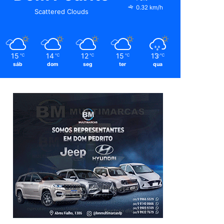
0.32 km/h
Scattered Clouds
15
14
12
15
13
℃
℃
℃
℃
℃
sáb
dom
seg
ter
qua