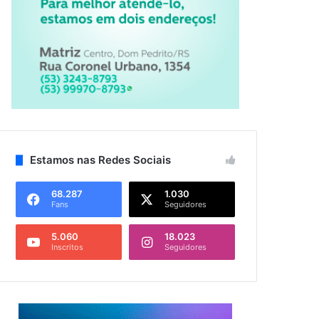
Estamos nas Redes Sociais
68.287
1.030
Fans
Seguidores
5.060
18.023
Inscritos
Seguidores