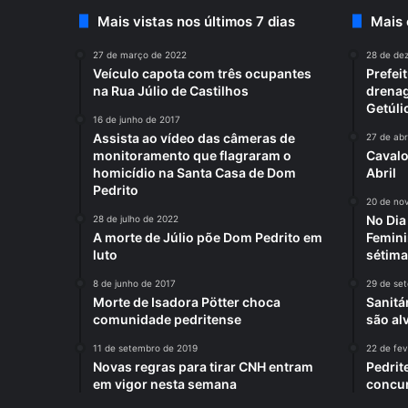
Mais vistas nos últimos 7 dias
Mais
27 de março de 2022
28 de de
Veículo capota com três ocupantes
Prefei
na Rua Júlio de Castilhos
drenag
Getúli
16 de junho de 2017
Assista ao vídeo das câmeras de
27 de abr
monitoramento que flagraram o
Cavalo
homicídio na Santa Casa de Dom
Abril
Pedrito
20 de no
No Di
28 de julho de 2022
A morte de Júlio põe Dom Pedrito em
Femini
luto
sétima
8 de junho de 2017
29 de se
Morte de Isadora Pötter choca
Sanitá
comunidade pedritense
são al
11 de setembro de 2019
22 de fev
Novas regras para tirar CNH entram
Pedrit
em vigor nesta semana
concur