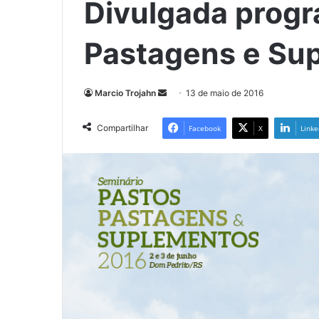
Divulgada progr
Pastagens e Su
Mande
Marcio Trojahn
13 de maio de 2016
um
e-
Compartilhar
Facebook
X
Linke
mail