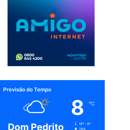
Previsão do Tempo
8
℃
Dom Pedrito
15º - 8º
76%