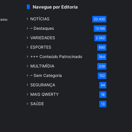
Navegue por Editoria
NOTÍCIAS
20.430
radas
– Destaques
13.196
VARIEDADES
2.562
ESPORTES
890
+++ Conteúdo Patrocinado
364
MULTIMÍDIA
339
– Sem Categoria
152
SEGURANÇA
94
MAIS QWERTY
18
SAÚDE
13