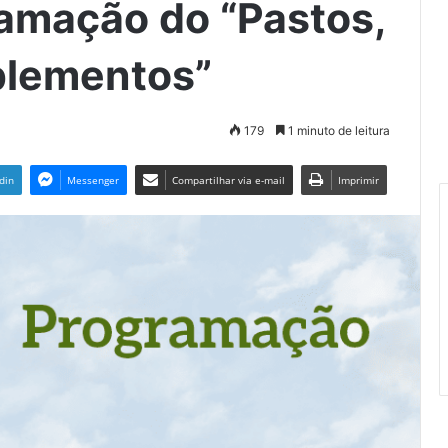
amação do “Pastos,
plementos”
179
1 minuto de leitura
din
Messenger
Compartilhar via e-mail
Imprimir