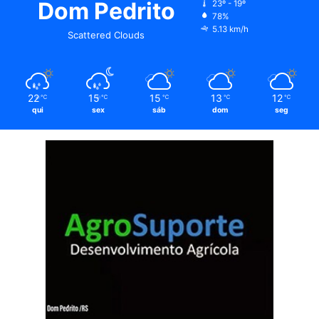
Dom Pedrito
23º - 19º
78%
5.13 km/h
Scattered Clouds
22
15
15
13
12
℃
℃
℃
℃
℃
qui
sex
sáb
dom
seg