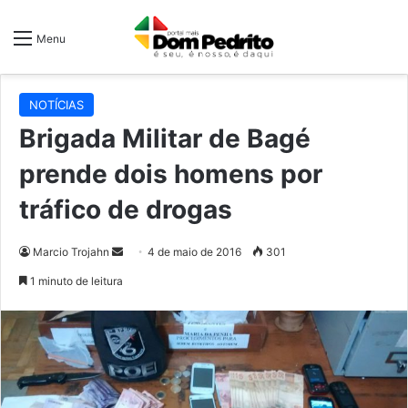
Menu
NOTÍCIAS
Brigada Militar de Bagé
prende dois homens por
tráfico de drogas
Mande
Marcio Trojahn
4 de maio de 2016
301
um
1 minuto de leitura
e-
mail