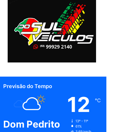
Previsão do Tempo
12
℃
Dom Pedrito
13º - 11º
61%
3.69 km/h