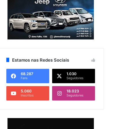
Estamos nas Redes Sociais
68.287
1.030
Fans
Seguidores
5.060
18.023
Inscritos
Seguidores