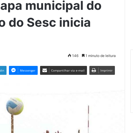
tapa municipal do
o do Sesc inicia
146
1 minuto de leitura
din
Messenger
Compartilhar via e-mail
Imprimir