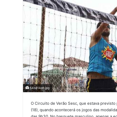
54b814d6.jpg
O Circuito de Verão Sesc, que estava previsto p
(18), quando acontecerá os jogos das modalidad
das 9h30. No basquete masculino, apenas a equ