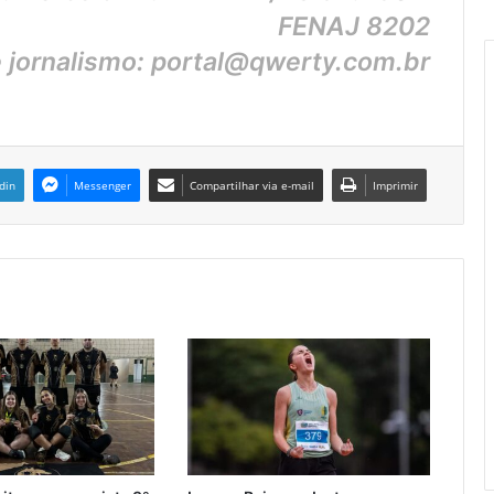
FENAJ 8202
e jornalismo: portal@qwerty.com.br
din
Messenger
Compartilhar via e-mail
Imprimir