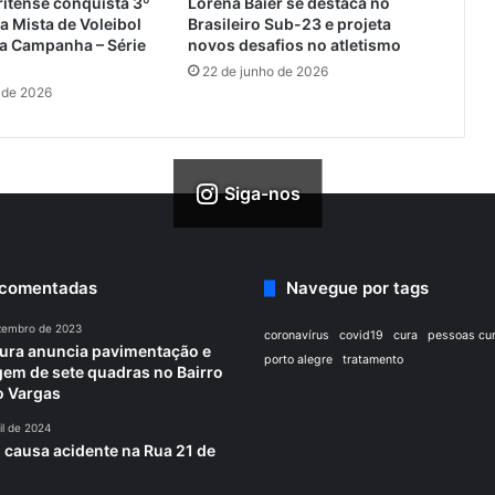
itense conquista 3º
Lorena Baier se destaca no
ga Mista de Voleibol
Brasileiro Sub-23 e projeta
da Campanha – Série
novos desafios no atletismo
22 de junho de 2026
 de 2026
Siga-nos
 comentadas
Navegue por tags
zembro de 2023
coronavírus
covid19
cura
pessoas cu
tura anuncia pavimentação e
porto alegre
tratamento
em de sete quadras no Bairro
o Vargas
il de 2024
 causa acidente na Rua 21 de