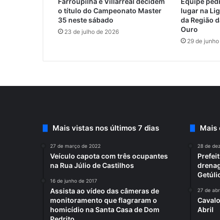
Farroupilha e Villarreal decidem
Equipe pedr
o título do Campeonato Master
lugar na Li
35 neste sábado
da Região 
Ouro
23 de julho de 2026
29 de junho
Mais vistas nos últimos 7 dias
Mais
27 de março de 2022
28 de de
Veículo capota com três ocupantes
Prefei
na Rua Júlio de Castilhos
drenag
Getúli
16 de junho de 2017
Assista ao vídeo das câmeras de
27 de abr
monitoramento que flagraram o
Cavalo
homicídio na Santa Casa de Dom
Abril
Pedrito