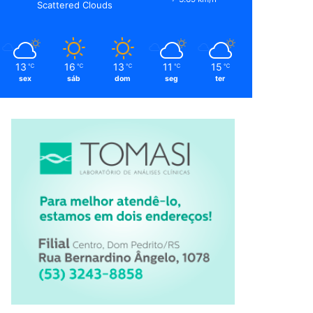
Scattered Clouds
13
16
13
11
15
℃
℃
℃
℃
℃
sex
sáb
dom
seg
ter