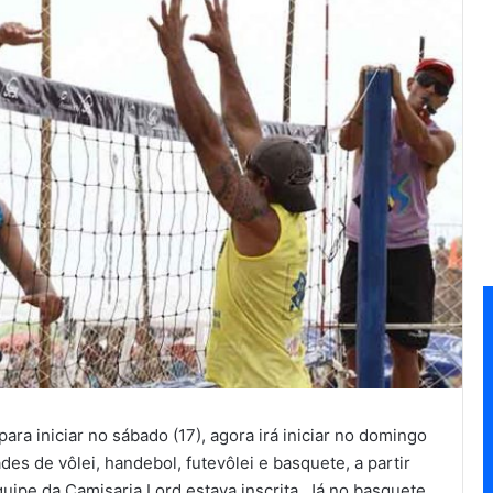
ara iniciar no sábado (17), agora irá iniciar no domingo
es de vôlei, handebol, futevôlei e basquete, a partir
ipe da Camisaria Lord estava inscrita. Já no basquete