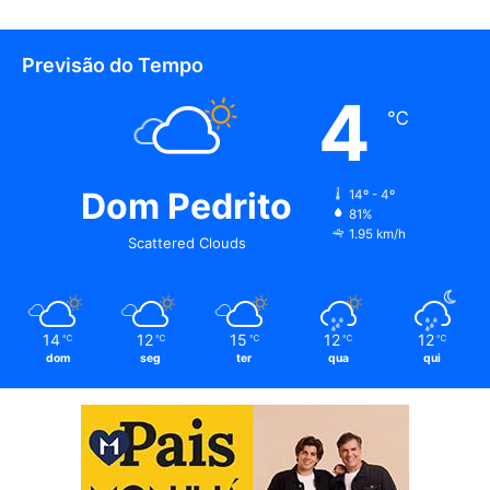
Previsão do Tempo
4
℃
Dom Pedrito
14º - 4º
81%
1.95 km/h
Scattered Clouds
14
12
15
12
12
℃
℃
℃
℃
℃
dom
seg
ter
qua
qui