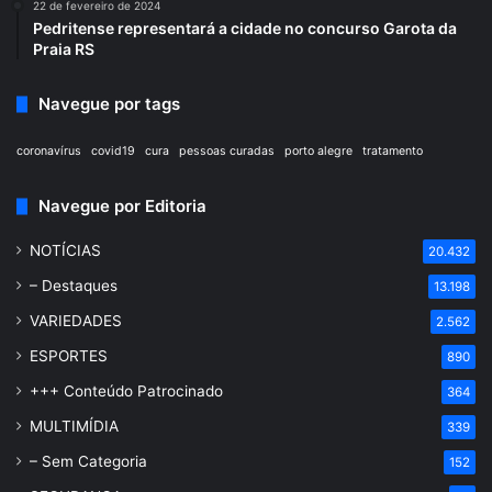
22 de fevereiro de 2024
Pedritense representará a cidade no concurso Garota da
Praia RS
Navegue por tags
coronavírus
covid19
cura
pessoas curadas
porto alegre
tratamento
Navegue por Editoria
NOTÍCIAS
20.432
– Destaques
13.198
VARIEDADES
2.562
ESPORTES
890
+++ Conteúdo Patrocinado
364
MULTIMÍDIA
339
– Sem Categoria
152