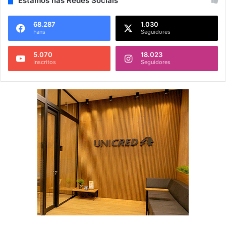
Estamos nas Redes Sociais
68.287
1.030
Fans
Seguidores
5.070
18.023
Inscritos
Seguidores