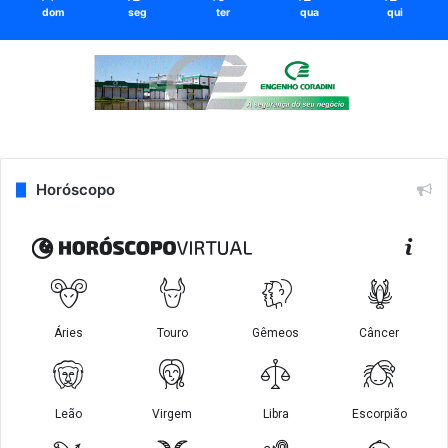
dom
seg
ter
qua
qui
Horóscopo