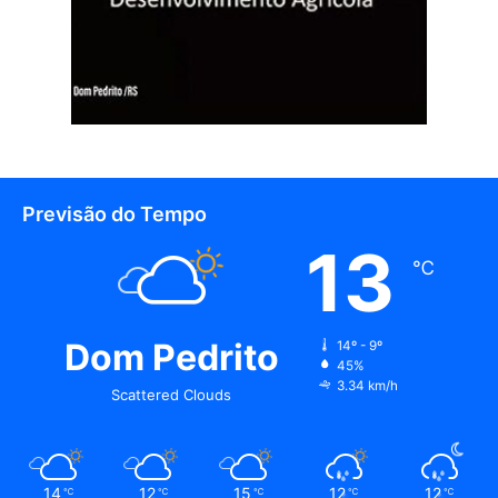
Previsão do Tempo
13
℃
Dom Pedrito
14º - 9º
45%
3.34 km/h
Scattered Clouds
14
12
15
12
12
℃
℃
℃
℃
℃