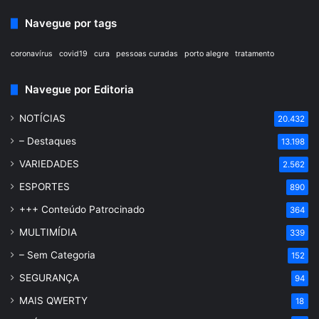
Navegue por tags
coronavírus
covid19
cura
pessoas curadas
porto alegre
tratamento
Navegue por Editoria
NOTÍCIAS
20.432
– Destaques
13.198
VARIEDADES
2.562
ESPORTES
890
+++ Conteúdo Patrocinado
364
MULTIMÍDIA
339
– Sem Categoria
152
SEGURANÇA
94
MAIS QWERTY
18