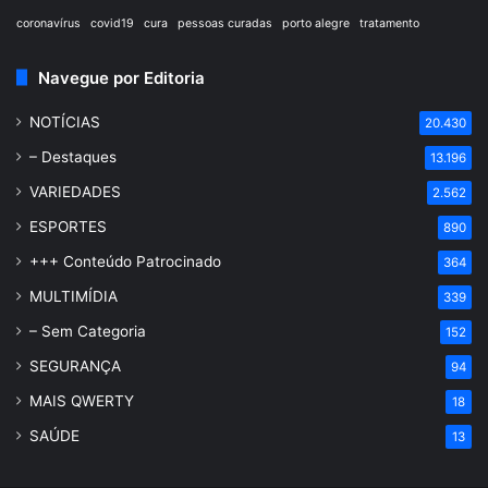
coronavírus
covid19
cura
pessoas curadas
porto alegre
tratamento
Navegue por Editoria
NOTÍCIAS
20.430
– Destaques
13.196
VARIEDADES
2.562
ESPORTES
890
+++ Conteúdo Patrocinado
364
MULTIMÍDIA
339
– Sem Categoria
152
SEGURANÇA
94
MAIS QWERTY
18
SAÚDE
13