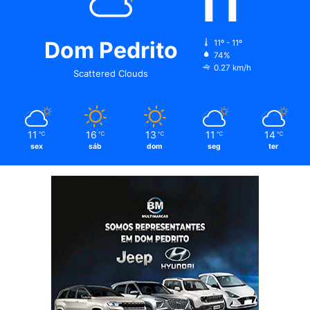
11
Dom Pedrito
11º - 11º
74%
0.27 km/h
Scattered Clouds
11
16
13
11
14
℃
℃
℃
℃
℃
sex
sáb
dom
seg
ter