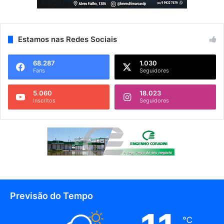
Estamos nas Redes Sociais
68.287
1.030
Fans
Seguidores
5.060
18.023
Inscritos
Seguidores
Previsão do Tempo
℃