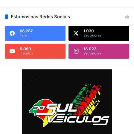
Estamos nas Redes Sociais
68.287
1.030
Fans
Seguidores
5.060
18.023
Inscritos
Seguidores