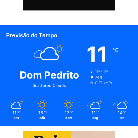
Previsão do Tempo
11
℃
Dom Pedrito
11º - 11º
74%
0.27 km/h
Scattered Clouds
11
16
13
11
14
℃
℃
℃
℃
℃
sex
sáb
dom
seg
ter