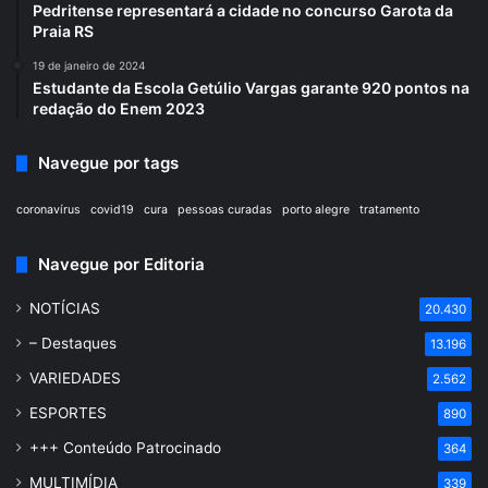
Pedritense representará a cidade no concurso Garota da
Praia RS
19 de janeiro de 2024
Estudante da Escola Getúlio Vargas garante 920 pontos na
redação do Enem 2023
Navegue por tags
coronavírus
covid19
cura
pessoas curadas
porto alegre
tratamento
Navegue por Editoria
NOTÍCIAS
20.430
– Destaques
13.196
VARIEDADES
2.562
ESPORTES
890
+++ Conteúdo Patrocinado
364
MULTIMÍDIA
339