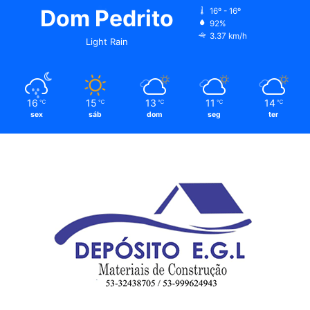
Dom Pedrito
16º - 16º
92%
3.37 km/h
Light Rain
16
15
13
11
14
℃
℃
℃
℃
℃
sex
sáb
dom
seg
ter