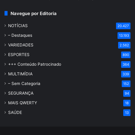
Navegue por Editoria
NOTÍCIAS
20.427
– Destaques
13.193
VARIEDADES
2.562
ESPORTES
890
+++ Conteúdo Patrocinado
364
MULTIMÍDIA
339
– Sem Categoria
152
SEGURANÇA
94
MAIS QWERTY
18
SAÚDE
13