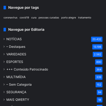
Navegue por tags
coronavírus
covid19
cura
pessoas curadas
porto alegre
tratamento
Navegue por Editoria
NOTÍCIAS
20.432
– Destaques
13.198
VARIEDADES
2.562
ESPORTES
890
+++ Conteúdo Patrocinado
364
MULTIMÍDIA
339
– Sem Categoria
152
SEGURANÇA
94
MAIS QWERTY
18