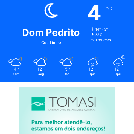
4
℃
Dom Pedrito
14º - 3º
87%
1.89 km/h
Céu Limpo
14
12
15
12
12
℃
℃
℃
℃
℃
dom
seg
ter
qua
qui