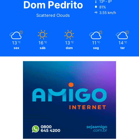
Dom Pedrito
13º - 8º
81%
3.55 km/h
Scattered Clouds
13
16
13
11
14
℃
℃
℃
℃
℃
sex
sáb
dom
seg
ter