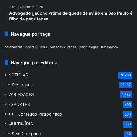
7 de fevereiro de 2025
Advogado gaúcho vítima de queda de avião em São Paulo é
filho de pedritense
Navegue por tags
coronavírus
covid19
cura
pessoas curadas
porto alegre
tratamento
Navegue por Editoria
NOTÍCIAS
20.421
– Destaques
13.187
VARIEDADES
2.562
ESPORTES
890
+++ Conteúdo Patrocinado
364
MULTIMÍDIA
339
– Sem Categoria
152