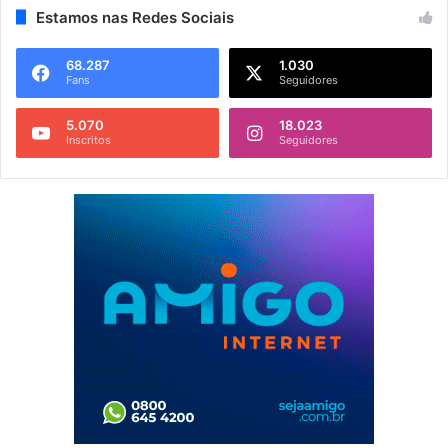
Estamos nas Redes Sociais
68.287
1.030
Fans
Seguidores
5.070
18.023
Inscritos
Seguidores