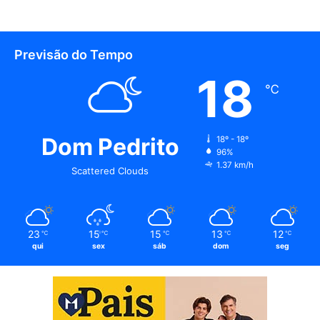
Previsão do Tempo
18
℃
Dom Pedrito
18º - 18º
96%
1.37 km/h
Scattered Clouds
23
15
15
13
12
℃
℃
℃
℃
℃
qui
sex
sáb
dom
seg