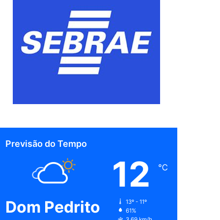
Previsão do Tempo
12
℃
Dom Pedrito
13º - 11º
61%
3.69 km/h