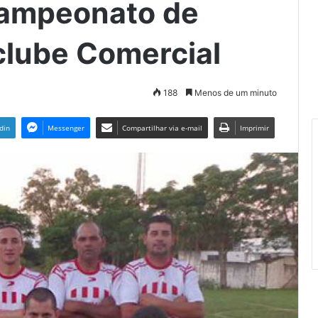
Campeonato de
 clube Comercial
188
Menos de um minuto
din
Messenger
Compartilhar via e-mail
Imprimir