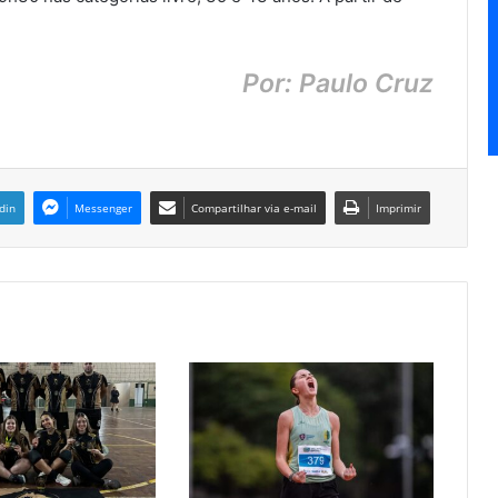
Por: Paulo Cruz
din
Messenger
Compartilhar via e-mail
Imprimir