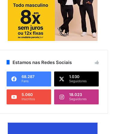
Estamos nas Redes Sociais
68.287
1.030
Fans
Seguidores
5.060
18.023
Inscritos
Seguidores