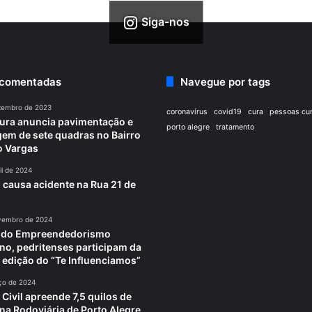
Siga-nos
 comentadas
Navegue por tags
zembro de 2023
coronavírus
covid19
cura
pessoas cu
tura anuncia pavimentação e
porto alegre
tratamento
em de sete quadras no Bairro
o Vargas
il de 2024
 causa acidente na Rua 21 de
vembro de 2024
a do Empreendedorismo
no, pedritenses participam da
 edição do “Te Influenciamos”
ço de 2024
 Civil apreende 7,5 quilos de
na Rodoviária de Porto Alegre