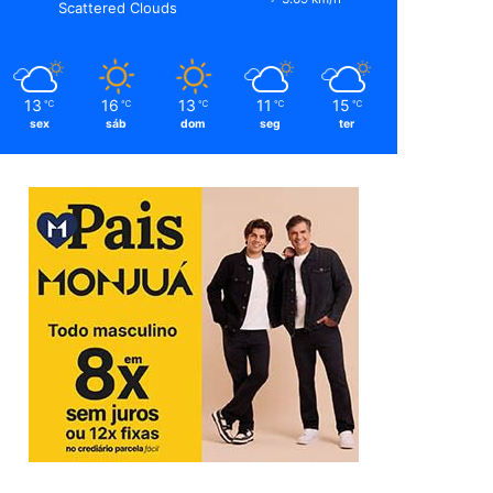
Scattered Clouds
13
16
13
11
15
℃
℃
℃
℃
℃
sex
sáb
dom
seg
ter