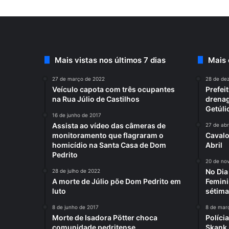
Mais vistas nos últimos 7 dias
Mais
27 de março de 2022
28 de de
Veículo capota com três ocupantes
Prefei
na Rua Júlio de Castilhos
drenag
Getúli
16 de junho de 2017
Assista ao vídeo das câmeras de
27 de abr
monitoramento que flagraram o
Cavalo
homicídio na Santa Casa de Dom
Abril
Pedrito
20 de no
No Di
28 de julho de 2022
A morte de Júlio põe Dom Pedrito em
Femini
luto
sétima
8 de junho de 2017
8 de mar
Morte de Isadora Pötter choca
Polícia
comunidade pedritense
Skank 