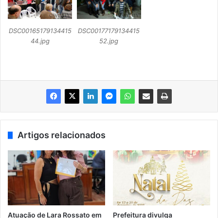
DSC00165179134415
DSC00177179134415
44.jpg
52.jpg
Artigos relacionados
Atuação de Lara Rossato em
Prefeitura divulga