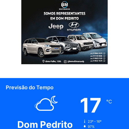
Previsão do Tempo
17
℃
Dom Pedrito
23º - 16º
97%