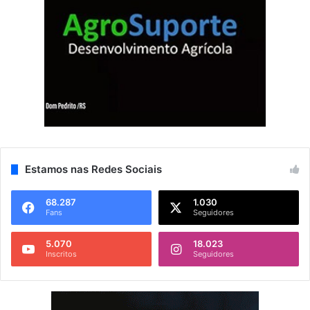
Estamos nas Redes Sociais
68.287
1.030
Fans
Seguidores
5.070
18.023
Inscritos
Seguidores