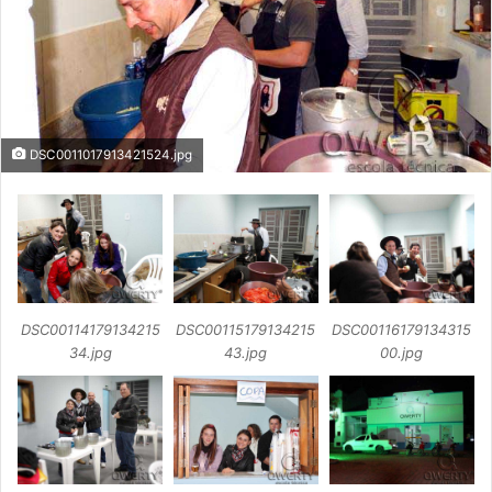
DSC0011017913421524.jpg
DSC00114179134215
DSC00115179134215
DSC00116179134315
34.jpg
43.jpg
00.jpg