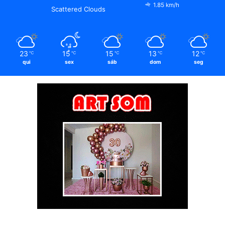
1.85 km/h
Scattered Clouds
23
15
15
13
12
℃
℃
℃
℃
℃
qui
sex
sáb
dom
seg