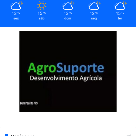
13
15
13
12
15
℃
℃
℃
℃
℃
sex
sáb
dom
seg
ter