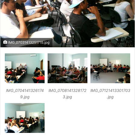
IMG_07031413251715.jpg
IMG_0704141326174
IMG_0708141328172
IMG_07121413301703
9.jpg
3.jpg
.jpg