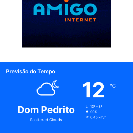
Previsão do Tempo
12
℃
Dom Pedrito
13º - 8º
90%
6.45 km/h
Scattered Clouds