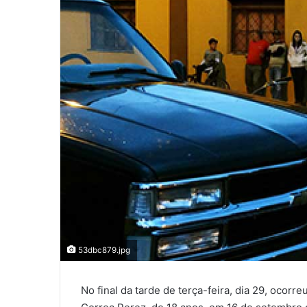
53dbc879.jpg
No final da tarde de terça-feira, dia 29, ocorr