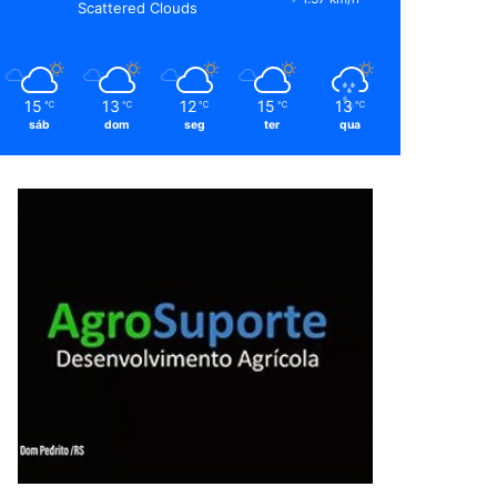
Scattered Clouds
15
13
12
15
13
℃
℃
℃
℃
℃
sáb
dom
seg
ter
qua