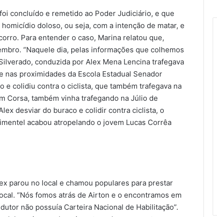
 foi concluído e remetido ao Poder Judiciário, e que
 homicídio doloso, ou seja, com a intenção de matar, e
orro. Para entender o caso, Marina relatou que,
tembro. “Naquele dia, pelas informações que colhemos
ilverado, conduzida por Alex Mena Lencina trafegava
e e nas proximidades da Escola Estadual Senador
o e colidiu contra o ciclista, que também trafegava na
um Corsa, também vinha trafegando na Júlio de
ex desviar do buraco e colidir contra ciclista, o
 Pimentel acabou atropelando o jovem Lucas Corrêa
lex parou no local e chamou populares para prestar
local. “Nós fomos atrás de Airton e o encontramos em
dutor não possuía Carteira Nacional de Habilitação”.