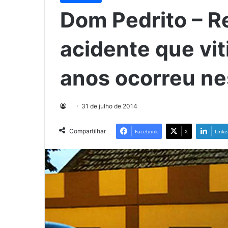
Dom Pedrito – R
acidente que vi
anos ocorreu n
31 de julho de 2014
Compartilhar
Facebook
X
Linke