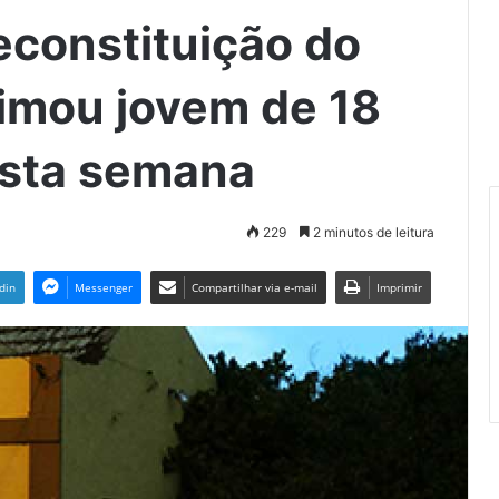
econstituição do
timou jovem de 18
esta semana
229
2 minutos de leitura
din
Messenger
Compartilhar via e-mail
Imprimir