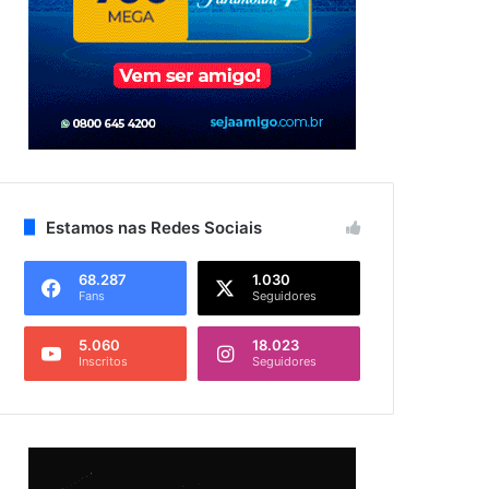
Estamos nas Redes Sociais
68.287
1.030
Fans
Seguidores
5.060
18.023
Inscritos
Seguidores