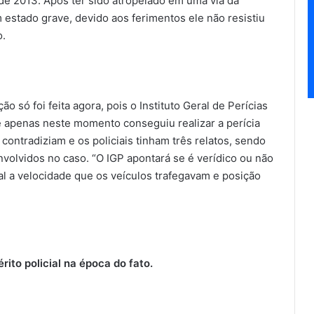
de 2013. Após ter sido atropelado em uma via da
estado grave, devido aos ferimentos ele não resistiu
o.
o só foi feita agora, pois o Instituto Geral de Perícias
 apenas neste momento conseguiu realizar a perícia
contradiziam e os policiais tinham três relatos, sendo
volvidos no caso. “O IGP apontará se é verídico ou não
l a velocidade que os veículos trafegavam e posição
rito policial na época do fato.