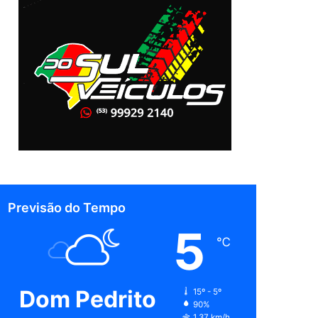
Previsão do Tempo
5
℃
Dom Pedrito
15º - 5º
90%
1.37 km/h