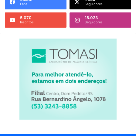
Fans
Seguidores
5.070
18.023
Inscritos
Seguidores