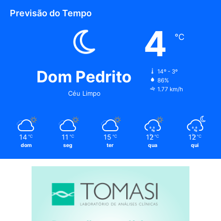
Previsão do Tempo
4
℃
Dom Pedrito
14º - 3º
86%
1.77 km/h
Céu Limpo
14
11
15
12
12
℃
℃
℃
℃
℃
dom
seg
ter
qua
qui