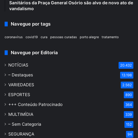
Sanitários da Praça General Osório são alvo de novo ato de
vandalismo
Navegue por tags
coronavírus
covid19
cura
pessoas curadas
porto alegre
tratamento
Navegue por Editoria
NOTÍCIAS
20.432
– Destaques
13.198
VARIEDADES
2.562
ESPORTES
890
+++ Conteúdo Patrocinado
364
MULTIMÍDIA
339
– Sem Categoria
152
SEGURANÇA
94